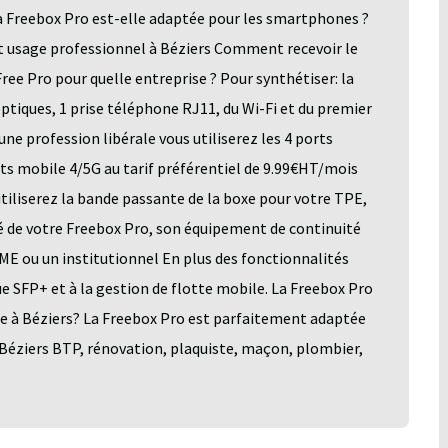
a Freebox Pro est-elle adaptée pour les smartphones ?
t usage professionnel à Béziers Comment recevoir le
ee Pro pour quelle entreprise ? Pour synthétiser: la
optiques, 1 prise téléphone RJ11, du Wi-Fi et du premier
ne profession libérale vous utiliserez les 4 ports
ts mobile 4/5G au tarif préférentiel de 9.99€HT/mois
iliserez la bande passante de la boxe pour votre TPE,
ité de votre Freebox Pro, son équipement de continuité
PME ou un institutionnel En plus des fonctionnalités
ue SFP+ et à la gestion de flotte mobile. La Freebox Pro
e à Béziers? La Freebox Pro est parfaitement adaptée
à Béziers BTP, rénovation, plaquiste, maçon, plombier,