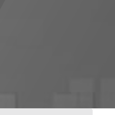
28
28
veillance
Boutique