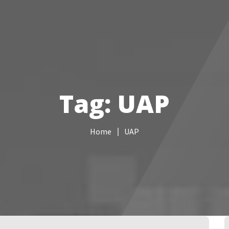
Services informatiques
Câblage réseau
NAS
Vidéo sur
Tag: UAP
Home
UAP