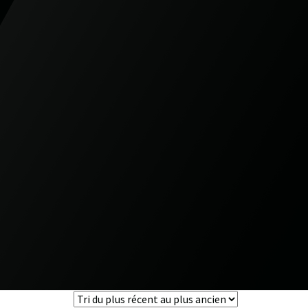
0
0
veillance
Boutique