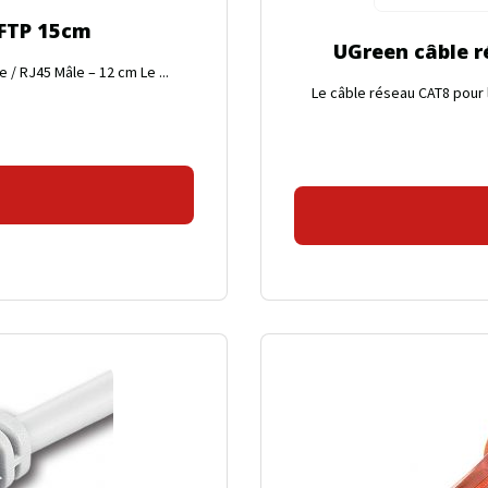
/FTP 15cm
UGreen câble r
/ RJ45 Mâle – 12 cm Le ...
Le câble réseau CAT8 pour 