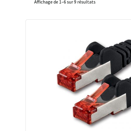
Affichage de 1–6 sur 9 résultats
Trié
du
plus
récent
au
plus
ancien