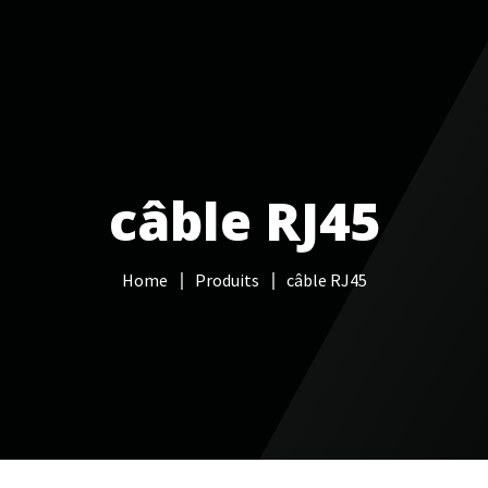
Services informatiques
Câblage réseau
NAS
Vidéo sur
câble RJ45
Home
Produits
câble RJ45