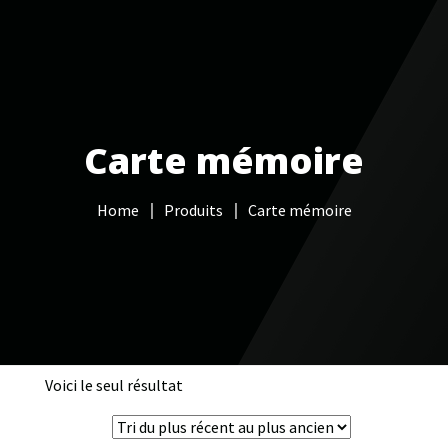
Votre Freebox Pro
Services informatiques
Carte mémoire
Câblage réseau
Home
Produits
Carte mémoire
NAS
Vidéo surveillance
Boutique
Contacts
Voici le seul résultat