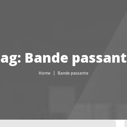
Services informatiques
Câblage réseau
NAS
Vidéo sur
ag: Bande passan
Home
Bande passante