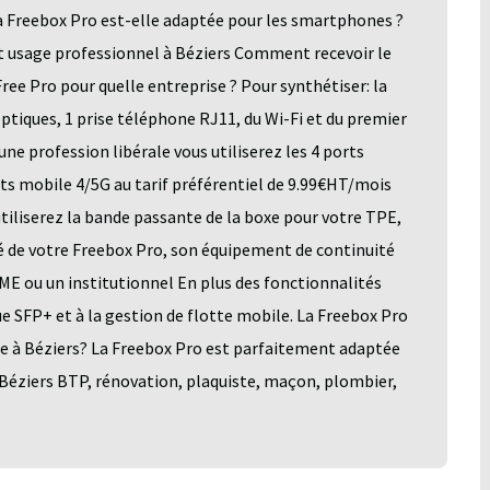
a Freebox Pro est-elle adaptée pour les smartphones ?
t usage professionnel à Béziers Comment recevoir le
ee Pro pour quelle entreprise ? Pour synthétiser: la
optiques, 1 prise téléphone RJ11, du Wi-Fi et du premier
ne profession libérale vous utiliserez les 4 ports
ts mobile 4/5G au tarif préférentiel de 9.99€HT/mois
iliserez la bande passante de la boxe pour votre TPE,
ité de votre Freebox Pro, son équipement de continuité
PME ou un institutionnel En plus des fonctionnalités
ue SFP+ et à la gestion de flotte mobile. La Freebox Pro
e à Béziers? La Freebox Pro est parfaitement adaptée
à Béziers BTP, rénovation, plaquiste, maçon, plombier,