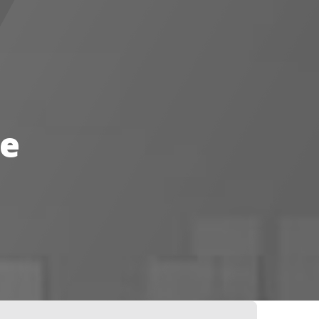
0
0
veillance
Boutique
te