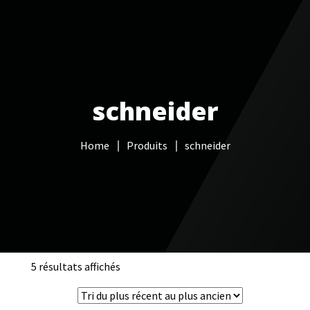
Votre Freebox Pro
Services informatiques
schneider
Câblage réseau
Home
Produits
schneider
NAS
Vidéo surveillance
Boutique
Contacts
5 résultats affichés
Trié
du
plus