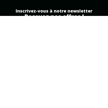
Inscrivez-vous à notre newsletter
Recevez nos offres !
Inscription
Partenaire officiel
Free Pro
.
MAFREEBOXPRO.FR
réalise