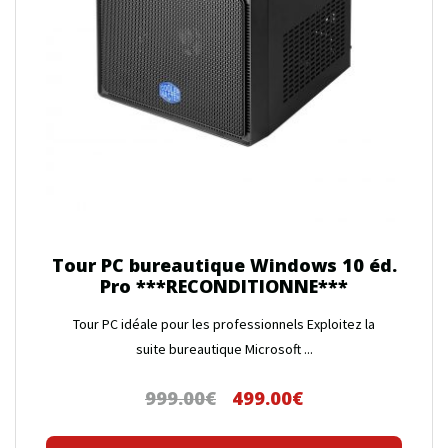
Tour PC bureautique Windows 10 éd.
Pro ***RECONDITIONNE***
Tour PC idéale pour les professionnels Exploitez la
suite bureautique Microsoft ...
999.00
€
499.00
€
Le
Le
prix
prix