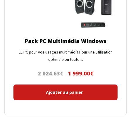
Pack PC Multimédia Windows
LE PC pour vos usages multimédia Pour une utilisation
optimale en toute ...
2 024.63
€
1 999.00
€
Le
Le
prix
prix
initial
actuel
Ajouter au panier
était :
est :
2
1
024.63€.
999.00€.