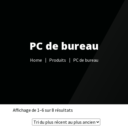
Votre Freebox Pro
Services informatiques
PC de bureau
Câblage réseau
Home
Produits
PC de bureau
NAS
Vidéo surveillance
Boutique
Contacts
Affichage de 1–6 sur 8 résultats
Trié
du
plus