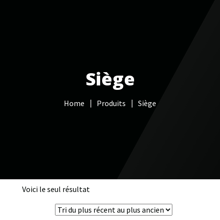
Votre Freebox Pro
Services informatiques
Siège
Câblage réseau
Home
Produits
Siège
NAS
Vidéo surveillance
Boutique
Contacts
Voici le seul résultat