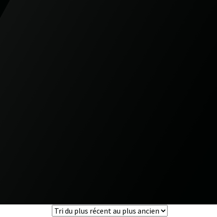
0
0
veillance
Boutique