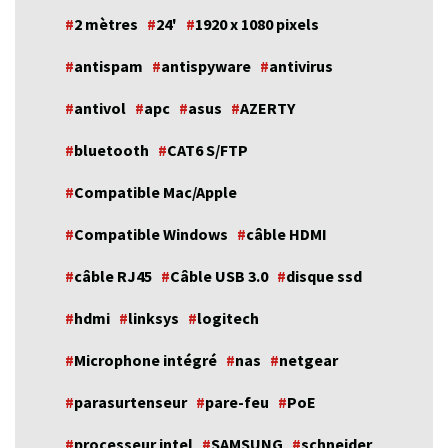
2 mètres
24'
1920 x 1080 pixels
antispam
antispyware
antivirus
antivol
apc
asus
AZERTY
bluetooth
CAT6 S/FTP
Compatible Mac/Apple
Compatible Windows
câble HDMI
câble RJ45
Câble USB 3.0
disque ssd
hdmi
linksys
logitech
Microphone intégré
nas
netgear
parasurtenseur
pare-feu
PoE
processeur intel
SAMSUNG
schneider