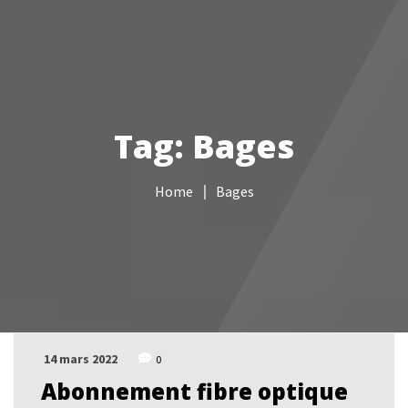
Votre Freebox Pro
Services informatiques
Tag: Bages
Câblage réseau
Home
Bages
NAS
Vidéo surveillance
Boutique
Contacts
14 mars 2022
0
Abonnement fibre optique