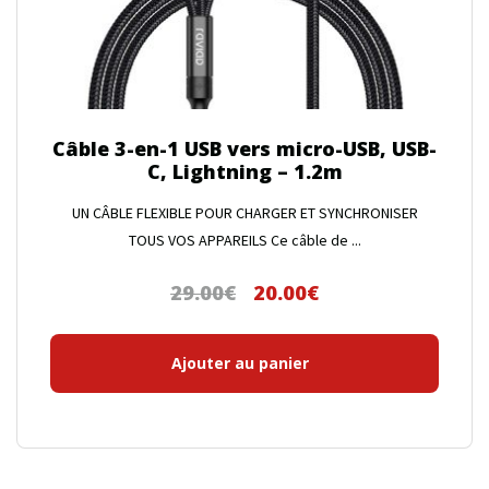
Câble 3-en-1 USB vers micro-USB, USB-
C, Lightning – 1.2m
UN CÂBLE FLEXIBLE POUR CHARGER ET SYNCHRONISER
TOUS VOS APPAREILS Ce câble de ...
29.00
€
20.00
€
Le
Le
prix
prix
initial
actuel
Ajouter au panier
était :
est :
29.00€.
20.00€.