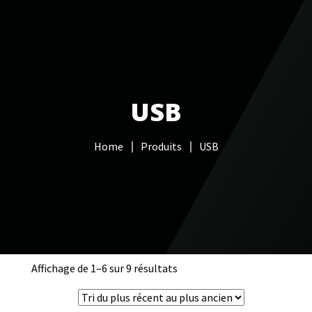
Votre Freebox Pro
Services informatiques
USB
Câblage réseau
Home
Produits
USB
NAS
Vidéo surveillance
Boutique
Contacts
Affichage de 1–6 sur 9 résultats
Trié
du
plus