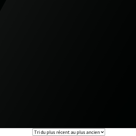
0
0
veillance
Boutique