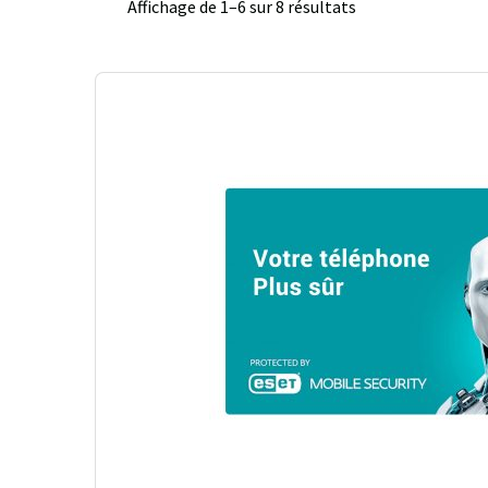
Affichage de 1–6 sur 8 résultats
Trié
du
plus
récent
au
plus
ancien