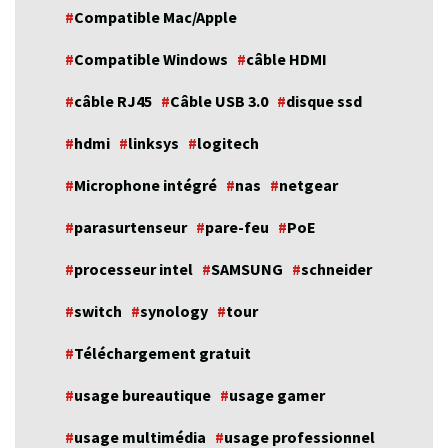
Compatible Mac/Apple
Compatible Windows
câble HDMI
câble RJ45
Câble USB 3.0
disque ssd
hdmi
linksys
logitech
Microphone intégré
nas
netgear
parasurtenseur
pare-feu
PoE
processeur intel
SAMSUNG
schneider
switch
synology
tour
Téléchargement gratuit
usage bureautique
usage gamer
usage multimédia
usage professionnel