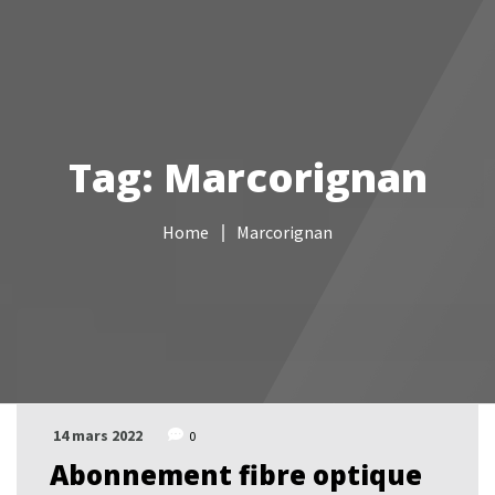
Votre Freebox Pro
Services informatiques
Tag: Marcorignan
Câblage réseau
Home
Marcorignan
NAS
Vidéo surveillance
Boutique
Contacts
14 mars 2022
0
Abonnement fibre optique