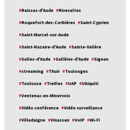
Raissac-d'Aude
Rivesaltes
Roquefort-des-Corbières
Saint-Cyprien
Saint-Marcel-sur-Aude
Saint-Nazaire-d'Aude
Sainte-Valière
Salles-d'Aude
Sallèles-d'Aude
Sigean
streaming
Thuir
Toulouges
Toulouse
Treilles
UAP
Ubiquiti
Ventenac-en-Minervois
Vidéo conférence
Vidéo surveillance
Villedaigne
Vinassan
VoIP
Wi-Fi