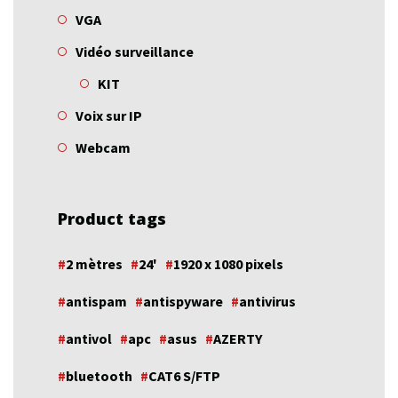
VGA
Vidéo surveillance
KIT
Voix sur IP
Webcam
Product tags
2 mètres
24'
1920 x 1080 pixels
antispam
antispyware
antivirus
antivol
apc
asus
AZERTY
bluetooth
CAT6 S/FTP