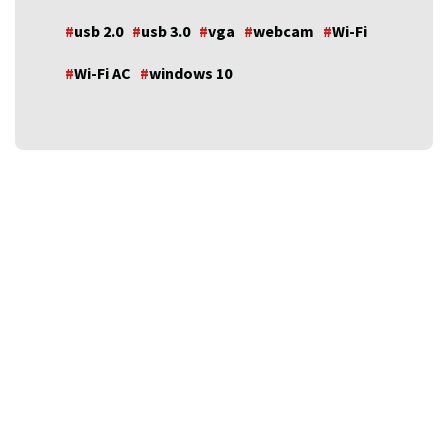
usb 2.0
usb 3.0
vga
webcam
Wi-Fi
Wi-Fi AC
windows 10