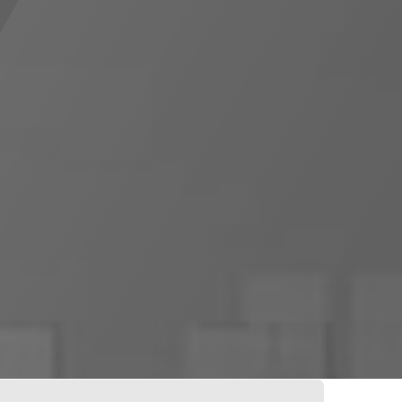
0
0
veillance
Boutique