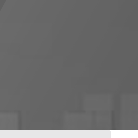
0
0
veillance
Boutique