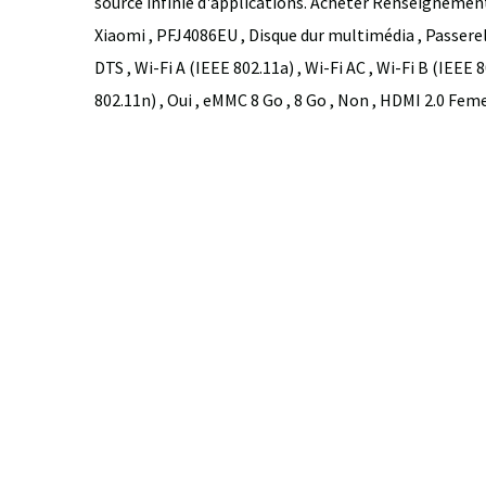
source infinie d'applications. Acheter Renseignemen
Xiaomi , PFJ4086EU , Disque dur multimédia , Passerelle
DTS , Wi-Fi A (IEEE 802.11a) , Wi-Fi AC , Wi-Fi B (IEEE
802.11n) , Oui , eMMC 8 Go , 8 Go , Non , HDMI 2.0 Fem