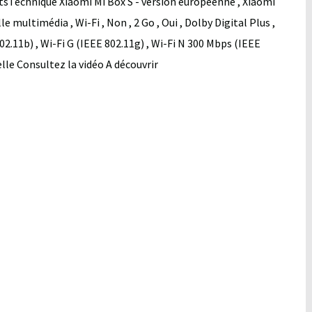
tsTechnique Xiaomi Mi Box S - version européenne , Xiaomi
 multimédia , Wi-Fi , Non , 2 Go , Oui , Dolby Digital Plus ,
 802.11b) , Wi-Fi G (IEEE 802.11g) , Wi-Fi N 300 Mbps (IEEE
elle Consultez la vidéo A découvrir