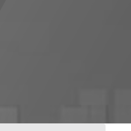
0
0
veillance
Boutique