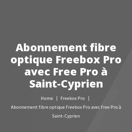
Votre Freebox Pro
Services informatiques
Abonnement fibre
Câblage réseau
optique Freebox Pro
NAS
avec Free Pro à
Vidéo surveillance
Saint-Cyprien
Boutique
Home
Freebox Pro
Contacts
Abonnement fibre optique Freebox Pro avec Free Pro à
Saint-Cyprien