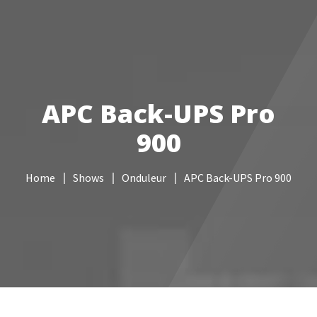
Votre Freebox Pro
Services informatiques
APC Back-UPS Pro
Câblage réseau
900
NAS
Home
Shows
Onduleur
APC Back-UPS Pro 900
Vidéo surveillance
Boutique
Contacts