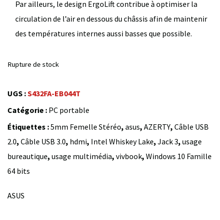
Par ailleurs, le design ErgoLift contribue à optimiser la
circulation de l’air en dessous du châssis afin de maintenir
des températures internes aussi basses que possible.
Rupture de stock
UGS :
S432FA-EB044T
Catégorie :
PC portable
Étiquettes :
5mm Femelle Stéréo
,
asus
,
AZERTY
,
Câble USB
2.0
,
Câble USB 3.0
,
hdmi
,
Intel Whiskey Lake
,
Jack 3
,
usage
bureautique
,
usage multimédia
,
vivbook
,
Windows 10 Famille
64 bits
ASUS