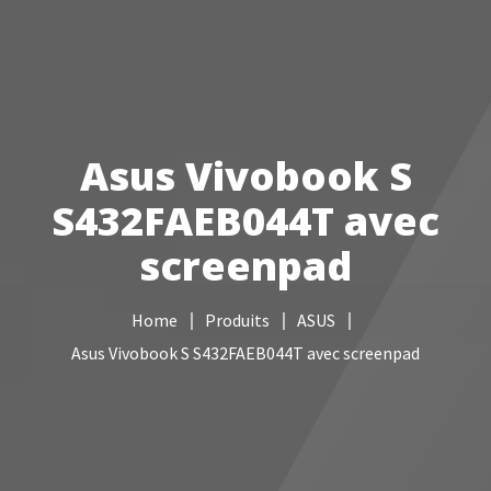
Votre Freebox Pro
Services informatiques
Asus Vivobook S
Câblage réseau
S432FAEB044T avec
NAS
screenpad
Vidéo surveillance
Home
Produits
ASUS
Boutique
Asus Vivobook S S432FAEB044T avec screenpad
Contacts