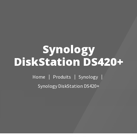
Votre Freebox Pro
Services informatiques
Synology
Câblage réseau
DiskStation DS420+
NAS
Home
Produits
Synology
Vidéo surveillance
Synology DiskStation DS420+
Boutique
Contacts