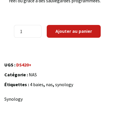
réel ou grâce à des sauvegardes programmées.
quantité
Ajouter au panier
de
Synology
DiskStation
DS420+
UGS :
DS420+
Catégorie :
NAS
Étiquettes :
4 baies
,
nas
,
synology
Synology