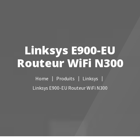
Votre Freebox Pro
Services informatiques
Linksys E900-EU
Câblage réseau
Routeur WiFi N300
NAS
Home
Produits
Linksys
Vidéo surveillance
Linksys E900-EU Routeur WiFi N300
Boutique
Contacts