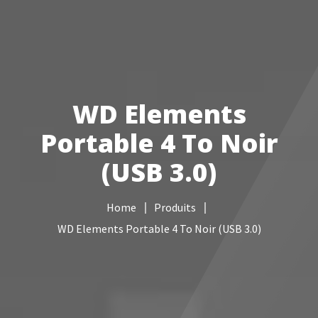
Votre Freebox Pro
Services informatiques
WD Elements
Câblage réseau
Portable 4 To Noir
NAS
(USB 3.0)
Vidéo surveillance
Home
Produits
Boutique
WD Elements Portable 4 To Noir (USB 3.0)
Contacts