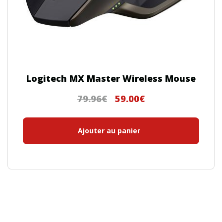
Logitech MX Master Wireless Mouse
79.96
€
59.00
€
Le
Le
prix
prix
initial
actuel
Ajouter au panier
était :
est :
79.96€.
59.00€.