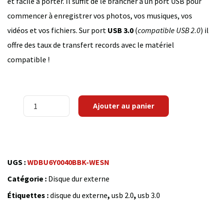
et facile à porter. Il suffit de le brancher à un port USB pour
commencer à enregistrer vos photos, vos musiques, vos
vidéos et vos fichiers. Sur port
USB 3.0
(
compatible USB 2.0
) il
offre des taux de transfert records avec le matériel
compatible !
quantité
Ajouter au panier
de
WD
Elements
Portable
UGS :
WDBU6Y0040BBK-WESN
4
Catégorie :
Disque dur externe
To
Étiquettes :
disque du externe
,
usb 2.0
,
usb 3.0
Noir