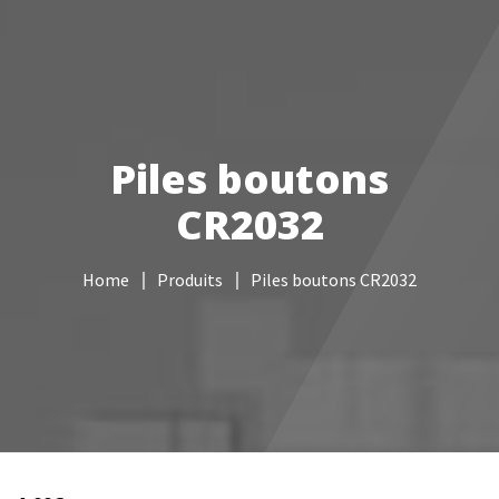
Votre Freebox Pro
Services informatiques
Piles boutons
Câblage réseau
CR2032
NAS
Home
Produits
Piles boutons CR2032
Vidéo surveillance
Boutique
Contacts