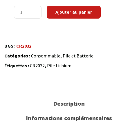
quantité
Ajouter au panier
de
Piles
boutons
CR2032
UGS :
CR2032
Catégories :
Consommable
,
Pile et Batterie
Étiquettes :
CR2032
,
Pile Lithium
Description
Informations complémentaires