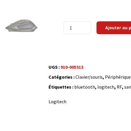
quantité
Ajouter au 
de
Logitech
MX
Master
UGS :
910-005313
Wireless
Catégories :
Clavier/souris
,
Périphérique
Mouse
Étiquettes :
bluetooth
,
logitech
,
RF
,
san
Logitech