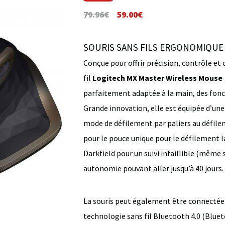
Le
Le
79.96
€
59.00
€
prix
prix
initial
actuel
SOURIS SANS FILS ERGONOMIQUE
était :
est :
Conçue pour offrir précision, contrôle et 
79.96€.
59.00€.
fil
Logitech MX Master Wireless Mouse
parfaitement adaptée à la main, des fonc
Grande innovation, elle est équipée d’un
mode de défilement par paliers au défile
pour le pouce unique pour le défilement l
Darkfield pour un suivi infaillible (même 
autonomie pouvant aller jusqu’à 40 jours.
La souris peut également être connectée à
technologie sans fil Bluetooth 4.0 (Blue