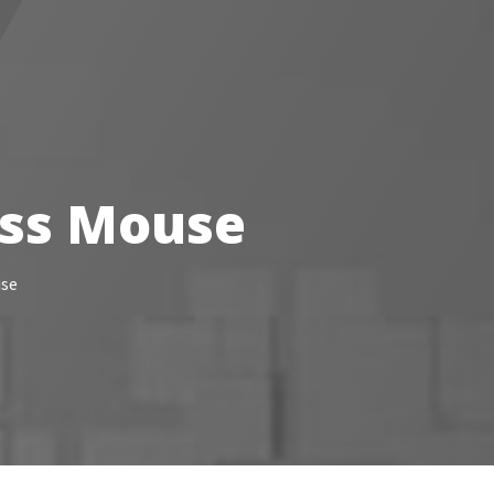
0
0
veillance
Boutique
ess Mouse
use