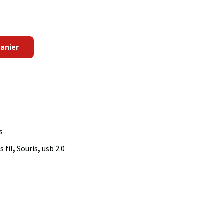
panier
s
s fil
,
Souris
,
usb 2.0