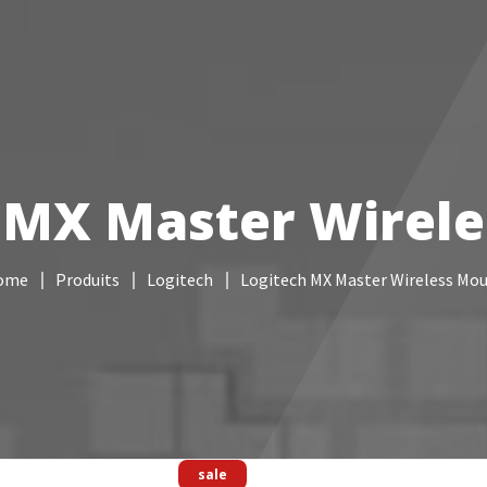
Services informatiques
Câblage réseau
NAS
Vidéo sur
 MX Master Wirel
ome
Produits
Logitech
Logitech MX Master Wireless Mo
sale