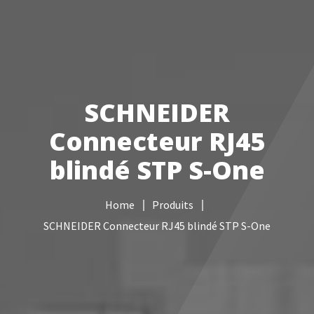
Votre Freebox Pro
Services informatiques
SCHNEIDER
Câblage réseau
Connecteur RJ45
NAS
blindé STP S-One
Vidéo surveillance
Home
Produits
Boutique
SCHNEIDER Connecteur RJ45 blindé STP S-One
Contacts