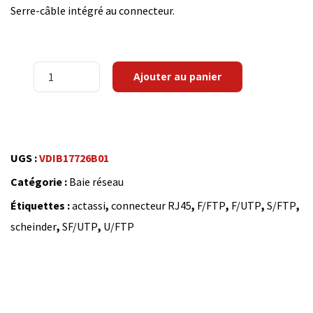
Serre-câble intégré au connecteur.
quantité
Ajouter au panier
de
SCHNEIDER
Connecteur
RJ45
UGS :
VDIB17726B01
blindé
Catégorie :
Baie réseau
STP
Étiquettes :
actassi
,
connecteur RJ45
,
F/FTP
,
F/UTP
,
S/FTP
,
S-
scheinder
,
SF/UTP
,
U/FTP
One