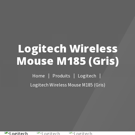
Votre Freebox Pro
Services informatiques
Logitech Wireless
Câblage réseau
Mouse M185 (Gris)
NAS
Home
Produits
Logitech
Vidéo surveillance
Logitech Wireless Mouse M185 (Gris)
Boutique
Contacts