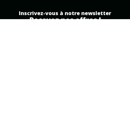
Inscrivez-vous à notre newsletter
Recevez nos offres !
Inscription
Partenaire officiel
Free Pro
.
MAFREEBOXPRO.FR
réalise