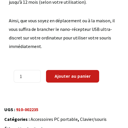
jusqu’à 12 mois (selon votre utilisation).
Ainsi, que vous soyez en déplacement ou à la maison, il
vous suffira de brancher le nano-récepteur USB ultra-
discret sur votre ordinateur pour utiliser votre souris
immédiatement.
quantité
Ajouter au panier
de
Logitech
Wireless
Mouse
UGS :
910-002235
M185
Catégories :
Accessoires PC portable
,
Clavier/souris
(Gris)