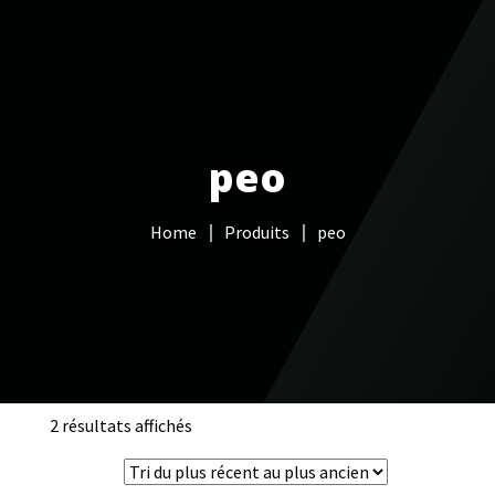
Votre Freebox Pro
Services informatiques
peo
Câblage réseau
Home
Produits
peo
NAS
Vidéo surveillance
Boutique
Contacts
2 résultats affichés
Trié
du
plus