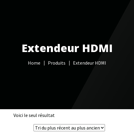
Votre Freebox Pro
Services informatiques
Extendeur HDMI
Câblage réseau
Home
Produits
Extendeur HDMI
NAS
Vidéo surveillance
Boutique
Contacts
Voici le seul résultat