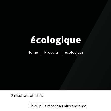
Votre Freebox Pro
Services informatiques
écologique
Câblage réseau
Home
Produits
écologique
NAS
Vidéo surveillance
Boutique
Contacts
2 résultats affichés
Trié
du
plus