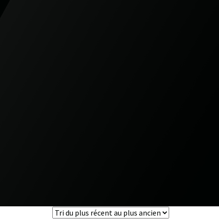
0
0
veillance
Boutique