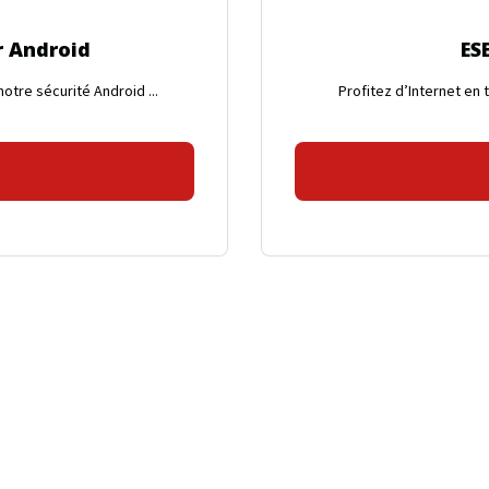
du
r Android
ES
produit
otre sécurité Android ...
Profitez d’Internet en t