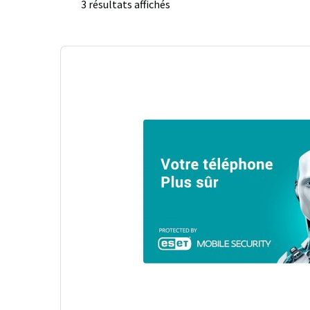
3 résultats affichés
Trié
du
plus
récent
au
plus
ancien