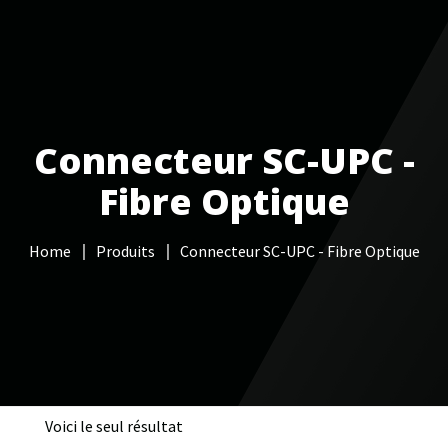
Votre Freebox Pro
Services informatiques
Connecteur SC-UPC -
Câblage réseau
Fibre Optique
NAS
Home
Produits
Connecteur SC-UPC - Fibre Optique
Vidéo surveillance
Boutique
Contacts
Voici le seul résultat