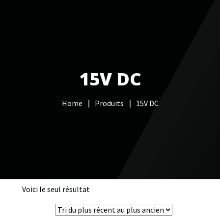
Votre Freebox Pro
Services informatiques
15V DC
Câblage réseau
Home
Produits
15V DC
NAS
Vidéo surveillance
Boutique
Contacts
Voici le seul résultat