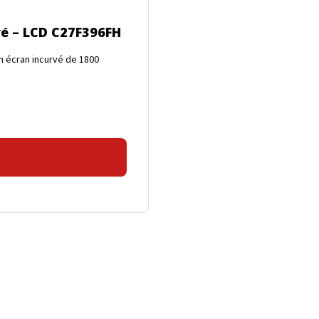
vé – LCD C27F396FH
n écran incurvé de 1800