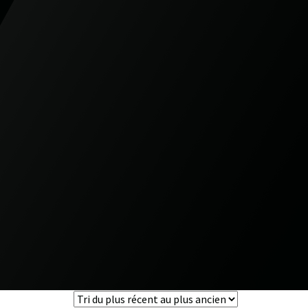
0
0
veillance
Boutique