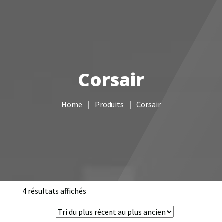
Votre Freebox Pro
Services informatiques
Corsair
Câblage réseau
Home
Produits
Corsair
NAS
Vidéo surveillance
Boutique
Contacts
4 résultats affichés
Trié
du
plus